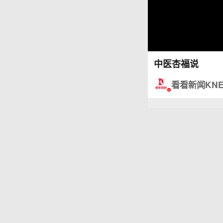
中医杏福说
看看新闻KN