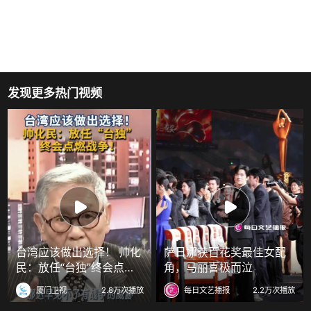
发现更多热门视频
台湾应该做出选择！ 帅化
萨日娜获百花奖最佳女配
民：放任“台独”终会点燃
角，马丽喜极而泣
战争！
厦门卫视
2.8万次播放
每日文艺播报
2.2万次播放