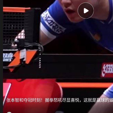
张本智和夺冠时刻！握拳怒吼尽显喜悦，这就是赢球的