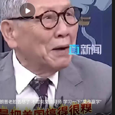
朗普老脸丢尽了 不如向莫迪拜师 学习一下“莫迪赢学”