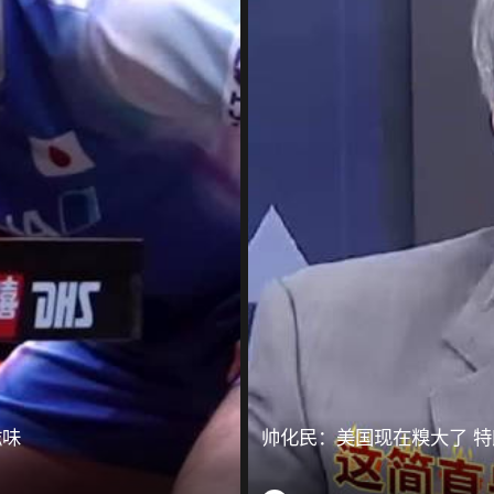
滋味
帅化民：美国现在糗大了 特