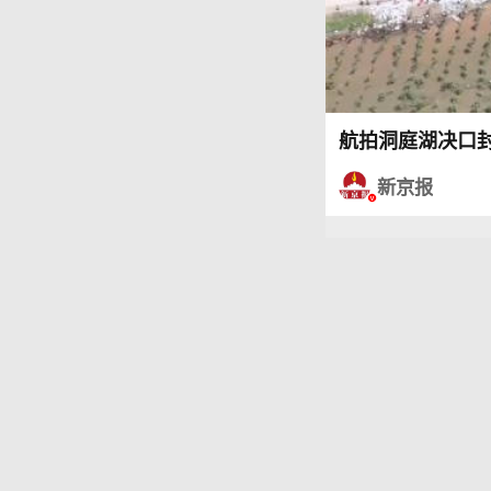
航拍洞庭湖决口封
新京报