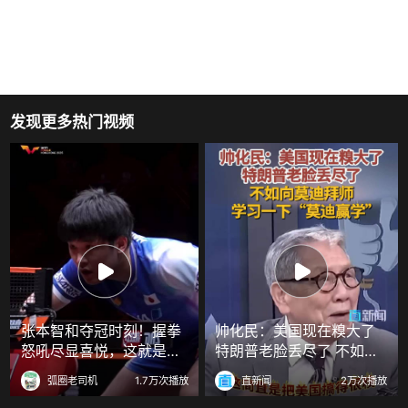
发现更多热门视频
张本智和夺冠时刻！握拳
帅化民：美国现在糗大了
怒吼尽显喜悦，这就是赢
特朗普老脸丢尽了 不如向
球的滋味
莫迪拜师 学习一下“莫迪赢
弧圈老司机
1.7万次播放
直新闻
2万次播放
学”