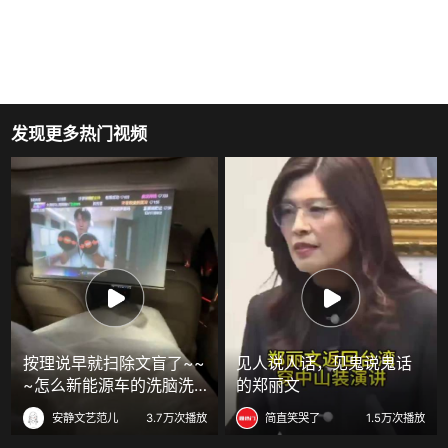
发现更多热门视频
按理说早就扫除文盲了~~
见人说人话，见鬼说鬼话
~怎么新能源车的洗脑洗
的郑丽文
出了这么多
安静文艺范儿
3.7万次播放
简直笑哭了
1.5万次播放