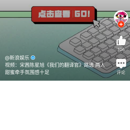
106
@新浪娱乐
视频：宋茜陈星旭《我们的翻译官》路透 两人
甜蜜牵手氛围感十足
评论