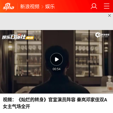
新浪视频
娱乐
00:54
视频：《灿烂的转身》官宣演员阵容 秦岚邓家佳双A
女主气场全开