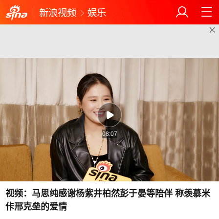
新浪视频
娱乐
08:07
视频：马思纯感谢杨紫井柏然彭于晏等陪伴 称羡慕米
佧邢克垒的爱情