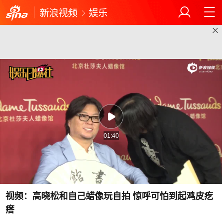
新浪视频
娱乐
01:40
视频：高晓松和自己蜡像玩自拍 惊呼可怕到起鸡皮疙
瘩