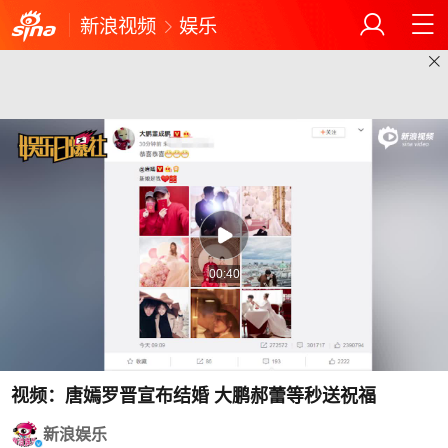
新浪视频
娱乐
00:40
视频：唐嫣罗晋宣布结婚 大鹏郝蕾等秒送祝福
新浪娱乐