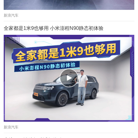
新浪汽车
全家都是1米9也够用 小米澎程N90静态初体验
新浪汽车