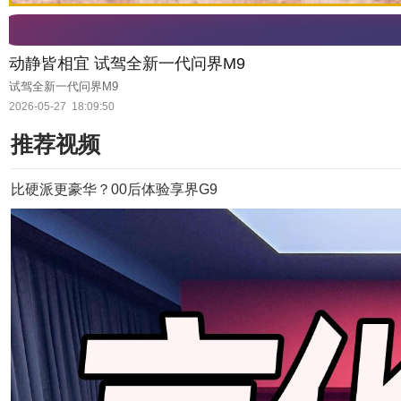
动静皆相宜 试驾全新一代问界M9
试驾全新一代问界M9
2026-05-27
18:09:50
推荐视频
比硬派更豪华？00后体验享界G9