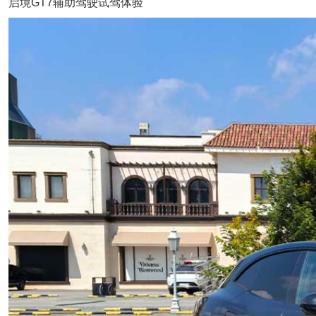
启境GT7辅助驾驶试驾体验