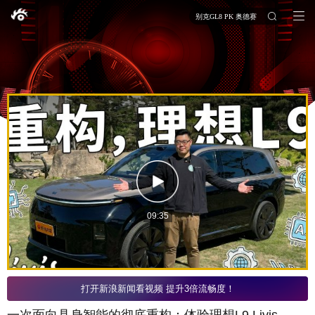
别克GL8 PK 奥德赛
09:35
打开新浪新闻看视频 提升3倍流畅度！
一次面向具身智能的彻底重构：体验理想L9 Livis