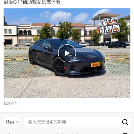
启境GT7辅助驾驶试驾体验
新浪汽车
站内