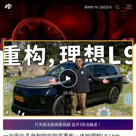
索纳塔 PK 迈锐宝XL
09:35
打开新浪新闻看视频 提升3倍流畅度！
一次面向具身智能的彻底重构：体验理想L9 Livis