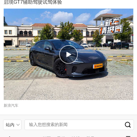
启境GT7辅助驾驶试驾体验
新浪汽车
站内