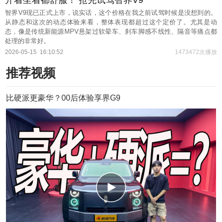
智界V9现已正式上市，说实话，这个价格在我之前试驾时候是没想到的。
从静态和这次的动态体验来看，整体表现都超过这个定价了。尤其是动
态，像是传统新能源MPV悬架过软晕车、刹车脚感不线性、隔音等痛点都
处理的非常好。
2026-05-15
16:10:52
1473472次播放
推荐视频
比硬派更豪华？00后体验享界G9