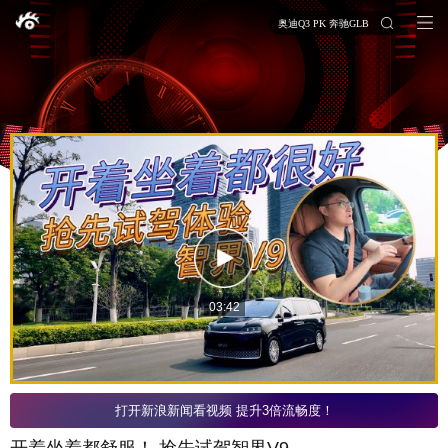
奥迪Q3 PK 奔驰GLB
03:42
打开新浪新闻看视频 提升3倍流畅度！
开着坐着都舒服！ 抢先试驾智界V9