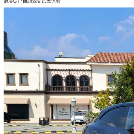
启境GT7辅助驾驶试驾体验