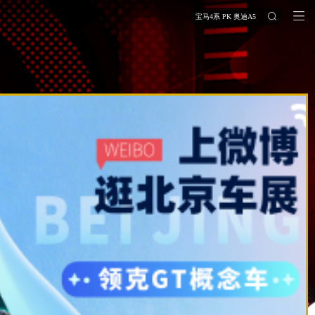
宝马4系 PK 奥迪A5