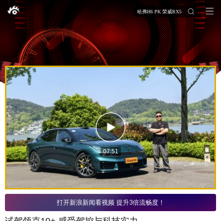
哈弗H6 PK 荣威RX5
07:51
打开新浪新闻看视频 提升3倍流畅度！
试驾领克10+ 感受驾控与科技实力