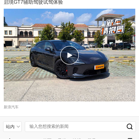
启境GT7辅助驾驶试驾体验
新浪汽车
站内