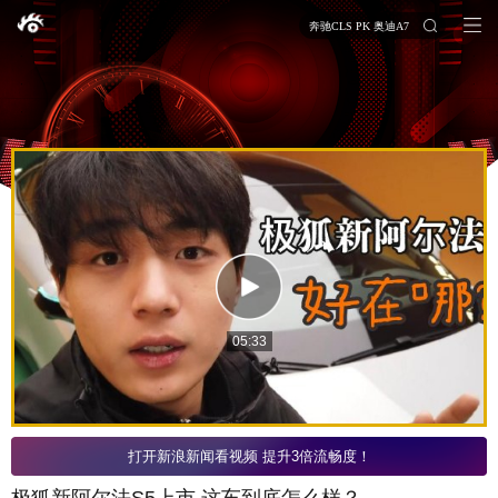
奔驰CLS PK 奥迪A7
05:33
打开新浪新闻看视频 提升3倍流畅度！
极狐新阿尔法S5上市 这车到底怎么样？