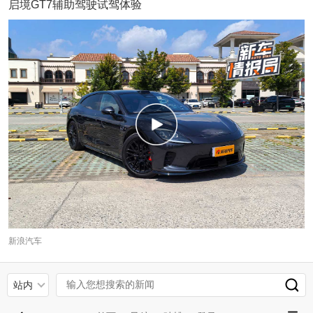
启境GT7辅助驾驶试驾体验
新浪汽车
站内