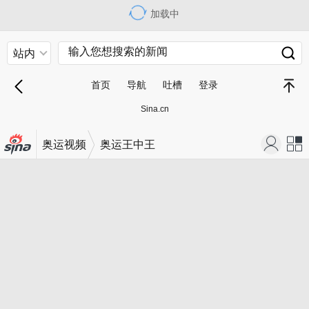
加载中
站内
首页
导航
吐槽
登录
退
顶部
Sina.cn
奥运视频
奥运王中王
机新浪
站导
网
航