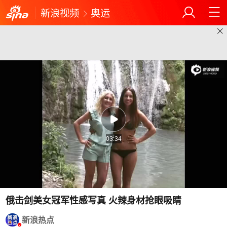
新浪视频
奥运
03:34
俄击剑美女冠军性感写真 火辣身材抢眼吸睛
新浪热点